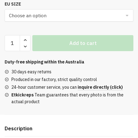
EU SIZE
Off-
Add to cart
White
ODSY-
1000
Duty-free shipping within the
Australia
'White
30 days easy returns
Multi'
Produced in our factory, strict quality control
Best
24-hour customer service, you can
inquire directly (click)
Replica
Etkickreps
Team guarantees that every photo is from the
quantity
actual product
Description