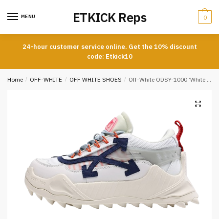
Skip
Skip
ETKICK Reps
to
to
MENU
0
navigation
content
24-hour customer service online. Get the 10% discount
code: Etkick10
Home
/
OFF-WHITE
/
OFF WHITE SHOES
/
Off-White ODSY-1000 ‘White Multi’ Best Replica