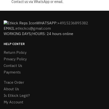
Contact us via WhatsApp or email.
WHATSAPP:
+4915236895382
EMAIL:
etkickcs@gmail.com
WORKING DAYS/HOURS: 24 hours online
HELP CENTER
Return Policy
Privacy Policy
Contact Us
Payments
Trace Order
About Us
Is Etkick Legit?
My Account